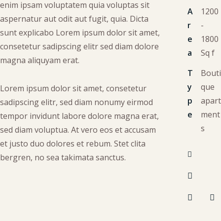
enim ipsam voluptatem quia voluptas sit
A
1200
aspernatur aut odit aut fugit, quia. Dicta
r
-
sunt explicabo Lorem ipsum dolor sit amet,
e
1800
consetetur sadipscing elitr sed diam dolore
a
Sq f
magna aliquyam erat.
T
Bouti
y
que
Lorem ipsum dolor sit amet, consetetur
p
apart
sadipscing elitr, sed diam nonumy eirmod
e
ment
tempor invidunt labore dolore magna erat,
s
sed diam voluptua. At vero eos et accusam
et justo duo dolores et rebum. Stet clita
bergren, no sea takimata sanctus.