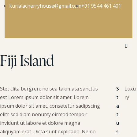
kurialacherryhouse@gmail.com
+91 9544 461 401
Fiji Island
Stet clita bergren, no sea takimata sanctus
S
Luxu
est Lorem ipsum dolor sit amet. Lorem
t
ry
ipsum dolor sit amet, consetetur sadipscing
a
elitr sed diam nonumy eirmod tempor
t
invidunt ut labore et dolore magna
u
aliquyam erat. Dicta sunt explicabo. Nemo
s