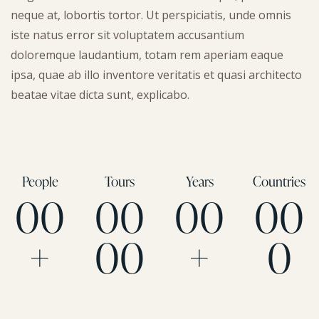
neque at, lobortis tortor. Ut perspiciatis, unde omnis
iste natus error sit voluptatem accusantium
doloremque laudantium, totam rem aperiam eaque
ipsa, quae ab illo inventore veritatis et quasi architecto
beatae vitae dicta sunt, explicabo.
People
Tours
Years
Countries
0
0
0
0
0
0
0
0
+
0
0
+
0